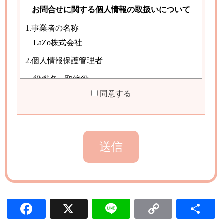
同意する
Facebook
X
Line
Copy L