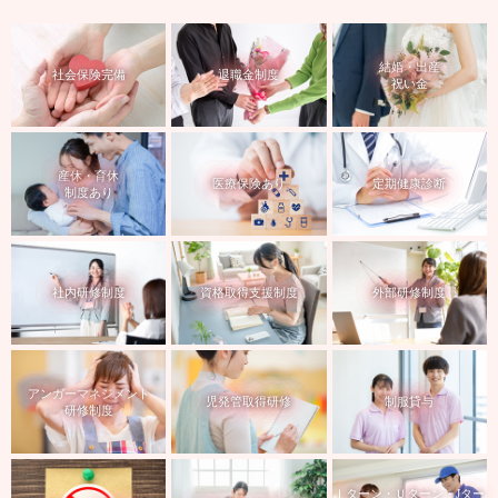
結婚・出産
社会保険完備
退職金制度
祝い金
産休・育休
医療保険あり
定期健康診断
制度あり
社内研修制度
資格取得支援制度
外部研修制度
アンガーマネジメント
児発管取得研修
制服貸与
研修制度
Ｉターン・Ｕターン・Jター