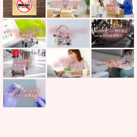
オフィス内禁煙
転居を伴う転勤なし
ン
支援制度
オンラインショッピング
住宅設備、リフォーム等
ルネサンス豊中限定
型社割制度
社割あり
特別会員割引
旅行費用
奨学金援助
ハラスメント相談窓口あり
割引サービス
（PT、OT、ST限定）
インフルエンザ予防
ワクチン接種支援